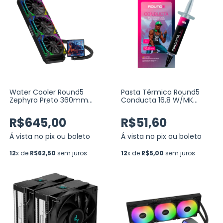
Water Cooler Round5
Pasta Térmica Round5
Zephyro Preto 360mm
Conducta 16,8 W/MK
ARGB Intel/AMD com
Seringa 4G
Display LCD 4”, TDP 300W
R$645,00
R$51,60
(R5-WC-ZEPHYRO-360B-
2224)
Á vista no pix ou boleto
Á vista no pix ou boleto
12
x de
R$62,50
sem juros
12
x de
R$5,00
sem juros