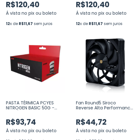
R$120,40
R$120,40
Á vista no pix ou boleto
Á vista no pix ou boleto
12
x de
R$11,67
sem juros
12
x de
R$11,67
sem juros
PASTA TÉRMICA PCYES
Fan Round5 Siroco
NITROGEN BASIC 50G -
Reverse Alta Performance
5.5W/MK (PCYNB5055)
Preto 120mm PWM (R5-
SIROCO-RV-B-2217)
R$93,74
R$44,72
Á vista no pix ou boleto
Á vista no pix ou boleto