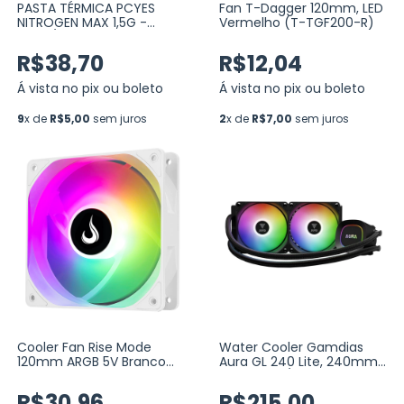
PASTA TÉRMICA PCYES
Fan T-Dagger 120mm, LED
NITROGEN MAX 1,5G -
Vermelho (T-TGF200-R)
12.5W/MK (PCYNM15125)
R$38,70
R$12,04
Á vista no pix ou boleto
Á vista no pix ou boleto
9
x de
R$5,00
sem juros
2
x de
R$7,00
sem juros
Cooler Fan Rise Mode
Water Cooler Gamdias
120mm ARGB 5V Branco
Aura GL 240 Lite, 240mm,
(RM-MB-02-5V)
ARGB, Intel/AMD, Preto
R$30,96
R$215,00