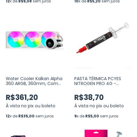
12
x de
R$9,08
sem juros
10
x de
R$5,20
sem juros
Water Cooler Kalkan Alpha
PASTA TÉRMICA PCYES
360 ARGB, 360mm, Com
NITROGEN PRO 4G -
Display, Intel-AMD, Branco
8.5W/MK (PCYNP0485)
(KLK00049)
R$361,20
R$38,70
Á vista no pix ou boleto
Á vista no pix ou boleto
12
x de
R$35,00
sem juros
9
x de
R$5,00
sem juros