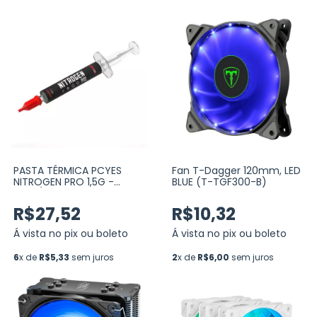
PASTA TÉRMICA PCYES
Fan T-Dagger 120mm, LED
NITROGEN PRO 1,5G -
BLUE (T-TGF300-B)
8.5W/MK (PCYNP1585)
R$27,52
R$10,32
Á vista no pix ou boleto
Á vista no pix ou boleto
6
x de
R$5,33
sem juros
2
x de
R$6,00
sem juros