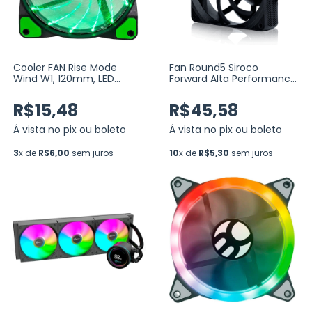
Cooler FAN Rise Mode
Fan Round5 Siroco
Wind W1, 120mm, LED
Forward Alta Performance
Verde (RM-WN-01-BG)
Preto 120mm PWM (R5-
SIROCO-FW-B-2205)
R$15,48
R$45,58
Á vista no pix ou boleto
Á vista no pix ou boleto
3
x de
R$6,00
sem juros
10
x de
R$5,30
sem juros