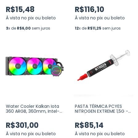
Com Controladora, PWM,
Preto (R5-KIT-NORDWIND-
R$15,48
R$116,10
FW-B-2221)
Á vista no pix ou boleto
Á vista no pix ou boleto
3
x de
R$6,00
sem juros
12
x de
R$11,25
sem juros
Water Cooler Kalkan Iota
PASTA TÉRMICA PCYES
360 ARGB, 360mm, Intel-
NITROGEN EXTREME 1,5G -
AMD, Preto (KLK00046)
14W/MK (PCYNE1514)
R$301,00
R$85,14
Á vista no pix ou boleto
Á vista no pix ou boleto