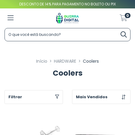
DESCONTO DE 14% PARA PAGAMENTO NO BOLETO OU PIX
0
Início
>
HARDWARE
>
Coolers
Coolers
Filtrar