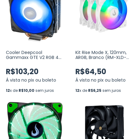
Cooler Deepcool
Kit Rise Mode X, 120mm,
Gammaxx GTE V2 RGB 4
ARGB, Branco (RM-XLD-
Heatpipes 120mm (DP-
02-ARGB)
MCH4-GMX-GTEV2)
R$103,20
R$64,50
Á vista no pix ou boleto
Á vista no pix ou boleto
12
x de
R$10,00
sem juros
12
x de
R$6,25
sem juros