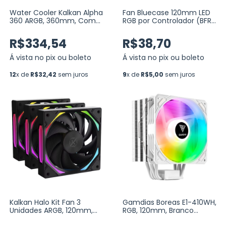
Water Cooler Kalkan Alpha
Fan Bluecase 120mm LED
360 ARGB, 360mm, Com
RGB por Controlador (BFR-
Display, Intel-AMD, Preto
14RGB)
(KLK00048)
R$334,54
R$38,70
Á vista no pix ou boleto
Á vista no pix ou boleto
12
x de
R$32,42
sem juros
9
x de
R$5,00
sem juros
Kalkan Halo Kit Fan 3
Gamdias Boreas E1-410WH,
Unidades ARGB, 120mm,
RGB, 120mm, Branco
PWM, Preto (KLK00019)
(BOREAS E1-410 WH)