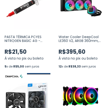
PASTA TÉRMICA PCYES
Water Cooler DeepCool
NITROGEN BASIC 4G -
LE360 V2, ARGB 360mm,
5.5W/MK (PCYNB0455)
Intel-AMD (R-LE360-
BKAMMC-G-2)
R$21,50
R$395,60
Á vista no pix ou boleto
Á vista no pix ou boleto
5
x de
R$5,00
sem juros
12
x de
R$38,33
sem juros