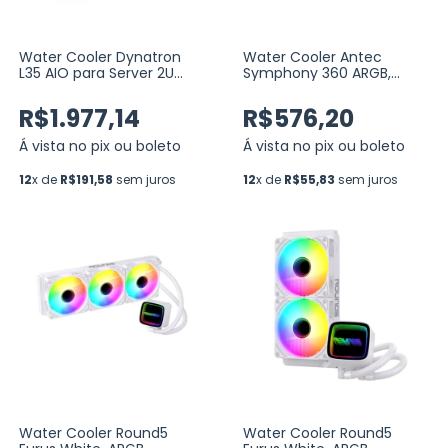
Water Cooler Dynatron
Water Cooler Antec
L35 AIO para Server 2U
Symphony 360 ARGB,
Intel, AMD Fan 80MM
360MM, Branco
(DF128038BU)
(Symphony360ARGBWhite)
R$1.977,14
R$576,20
Á vista no pix ou boleto
Á vista no pix ou boleto
12
x de
R$191,58
sem juros
12
x de
R$55,83
sem juros
Water Cooler Round5
Water Cooler Round5