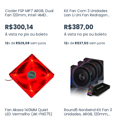
Cooler FSP MP7 ARGB, Dual
Kit Fan Com 3 Unidades
Fan 120mm, Intel-AMD
Lian Li Uni Fan Redragon
(MP7)
Spec, 120mm, ARGB, Black
(UF-SL120-3B SI)
R$300,14
R$387,00
Á vista no pix ou boleto
Á vista no pix ou boleto
12
x de
R$29,08
sem juros
12
x de
R$37,50
sem juros
Fan Akasa 140MM Quiet
Round5 Nordwind Kit Fan 3
LED Vermelho (AK-FN075)
Unidades, ARGB, 120mm,