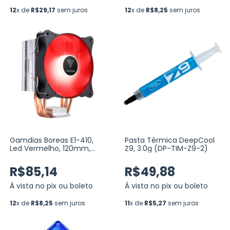
12
x de
R$29,17
sem juros
12
x de
R$8,25
sem juros
Gamdias Boreas E1-410,
Pasta Térmica DeepCool
Led Vermelho, 120mm,
Z9, 3.0g (DP-TIM-Z9-2)
Preto (BOREAS-E1-410-
RED)
R$85,14
R$49,88
Á vista no pix ou boleto
Á vista no pix ou boleto
12
x de
R$8,25
sem juros
11
x de
R$5,27
sem juros