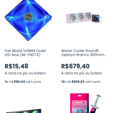
Fan Akasa 140MM Quiet
Water Cooler Round5
LED Azul (AK-FN074)
Zephyro Branco 360mm
ARGB Intel/AMD com
Display LCD 4”, TDP 300W
R$15,48
R$679,40
(R5-WC-ZEPHYRO-360W-
2225)
Á vista no pix ou boleto
Á vista no pix ou boleto
3
x de
R$6,00
sem juros
12
x de
R$65,83
sem juros