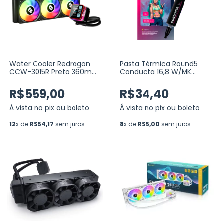
Water Cooler Redragon
Pasta Térmica Round5
CCW-3015R Preto 360mm
Conducta 16,8 W/MK
ARGB Intel/AMD com
Seringa 2G
Display LCD 2.73” (CCW-
R$559,00
R$34,40
3015R)
Á vista no pix ou boleto
Á vista no pix ou boleto
12
x de
R$54,17
sem juros
8
x de
R$5,00
sem juros