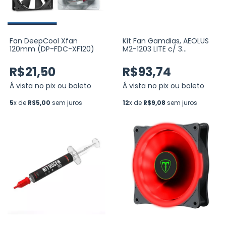
Fan DeepCool Xfan
Kit Fan Gamdias, AEOLUS
120mm (DP-FDC-XF120)
M2-1203 LITE c/ 3
Unidades, ARGB, 120mm,
Hidráulico, 1200RPM (M2-
R$21,50
R$93,74
1203Lite)
Á vista no pix ou boleto
Á vista no pix ou boleto
5
x de
R$5,00
sem juros
12
x de
R$9,08
sem juros