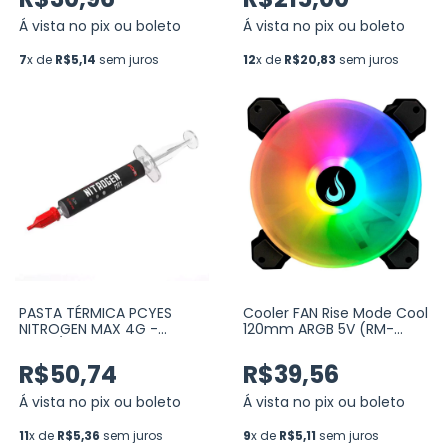
Á vista no pix ou boleto
Á vista no pix ou boleto
7
x de
R$5,14
sem juros
12
x de
R$20,83
sem juros
PASTA TÉRMICA PCYES
Cooler FAN Rise Mode Cool
NITROGEN MAX 4G -
120mm ARGB 5V (RM-
12.5W/MK (PCYNM04125)
ARGB-05-5V)
R$50,74
R$39,56
Á vista no pix ou boleto
Á vista no pix ou boleto
11
x de
R$5,36
sem juros
9
x de
R$5,11
sem juros