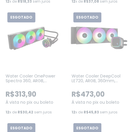
12
x de
R$18,33
sem juros
12
x de
R$37,08
sem juros
ESGOTADO
ESGOTADO
Water Cooler OnePower
Water Cooler DeepCool
Spectra 360, ARGB,
LE720, ARGB, 360mm,
360mm, Intel-AMD, Black
Intel-AMD (R-LE720-
(WC-502)
BKAMMN-G-1)
R$313,90
R$473,00
Á vista no pix ou boleto
Á vista no pix ou boleto
12
x de
R$30,42
sem juros
12
x de
R$45,83
sem juros
ESGOTADO
ESGOTADO