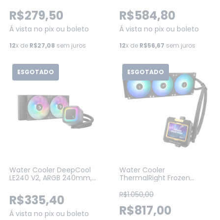
RGB 240MM Intel/AMD
ARGB, Intel/AMD, Tela LCD,
Ryzen (AURAGL240V2WH)
Black (R-LX750-BKADSNC-
R$279,50
R$584,80
G-1)
Á vista no pix ou boleto
Á vista no pix ou boleto
12
x de
R$27,08
sem juros
12
x de
R$56,67
sem juros
ESGOTADO
ESGOTADO
Water Cooler DeepCool
Water Cooler
LE240 V2, ARGB 240mm,
ThermalRight Frozen
Intel-AMD (R-LE240-
Warframe 360 ARGB,
BKAMMC-G-2)
360MM, PRETO
R$1.050,00
R$335,40
R$817,00
Á vista no pix ou boleto