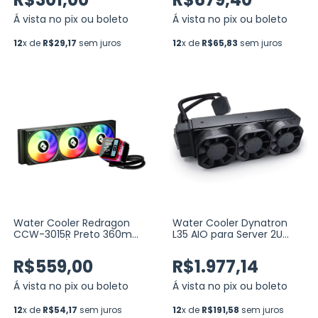
(R5-WC-ZEPHYRO-360W-
2225)
Á vista no pix ou boleto
Á vista no pix ou boleto
12
x de
R$29,17
sem juros
12
x de
R$65,83
sem juros
Water Cooler Redragon
Water Cooler Dynatron
CCW-3015R Preto 360mm
L35 AIO para Server 2U
ARGB Intel/AMD com
Intel, AMD Fan 80MM
Display LCD 2.73” (CCW-
(DF128038BU)
R$559,00
R$1.977,14
3015R)
Á vista no pix ou boleto
Á vista no pix ou boleto
12
x de
R$54,17
sem juros
12
x de
R$191,58
sem juros