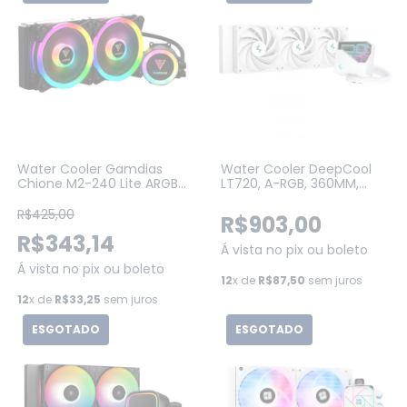
Water Cooler Gamdias
Water Cooler DeepCool
Chione M2-240 Lite ARGB,
LT720, A-RGB, 360MM,
240mm Intel-AMD
BRANCO (R-LT720-
WHAMNF-G-1)
R$425,00
R$903,00
R$343,14
Á vista no pix ou boleto
Á vista no pix ou boleto
12
x de
R$87,50
sem juros
12
x de
R$33,25
sem juros
ESGOTADO
ESGOTADO