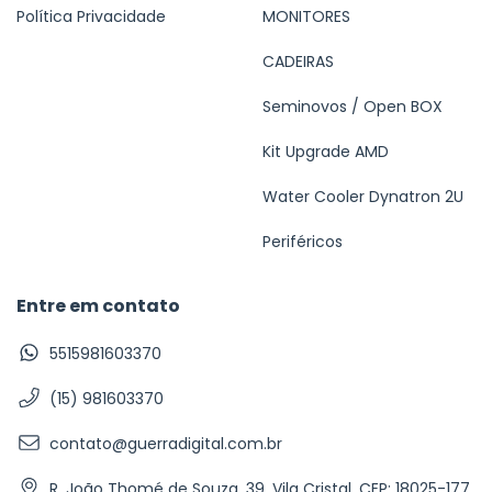
Política Privacidade
MONITORES
CADEIRAS
Seminovos / Open BOX
Kit Upgrade AMD
Water Cooler Dynatron 2U
Periféricos
Entre em contato
5515981603370
(15) 981603370
contato@guerradigital.com.br
R. João Thomé de Souza, 39, Vila Cristal, CEP: 18025-177,