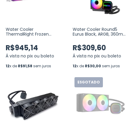
Water Cooler
Water Cooler Round5
ThermalRight Frozen
Eurus Black, ARGB, 360mm,
Warframe 420 ARGB,
Intel-AMD, PWM, Preto
420MM, BRANCO
(R5-WC-EURUS-360B-
R$945,14
R$309,60
2232)
Á vista no pix ou boleto
Á vista no pix ou boleto
12
x de
R$91,58
sem juros
12
x de
R$30,00
sem juros
ESGOTADO