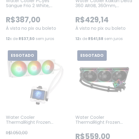
Water Cooler PCyes
Water Cooler Kalkan Delta
Sangue Frio 2 White,
360 ARGB, 360mm,
240mm, Intel-AMD
Wireless, Intel-AMD, Preto,
(PSF2240H40WHSL)
(KLK00051)
R$387,00
R$429,14
Á vista no pix ou boleto
Á vista no pix ou boleto
12
x de
R$37,50
sem juros
12
x de
R$41,58
sem juros
ESGOTADO
ESGOTADO
Water Cooler
Water Cooler
ThermalRight Frozen
ThermalRight Frozen
Warframe 360 ARGB,
Infinity 360, ARGB, 360MM,
360MM, BRANCO
Preto (TL-M12)
R$1.050,00
R$559,00