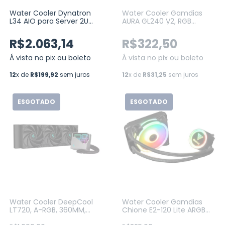
Water Cooler Dynatron
Water Cooler Gamdias
L34 AIO para Server 2U
AURA GL240 V2, RGB
Intel, AMD 4x Fan 80MM
240MM Intel/AMD Ryzen
(DNY-EP-L34)
BLACK (AURAGL240V2)
R$2.063,14
R$322,50
Á vista no pix ou boleto
Á vista no pix ou boleto
12
x de
R$199,92
sem juros
12
x de
R$31,25
sem juros
ESGOTADO
ESGOTADO
Water Cooler DeepCool
Water Cooler Gamdias
LT720, A-RGB, 360MM,
Chione E2-120 Lite ARGB
PRETO (R-LT720-BKAMNF-
120mm, Intel-AMD