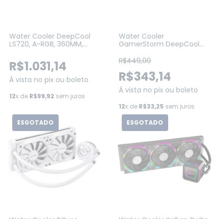
Water Cooler DeepCool
Water Cooler
LS720, A-RGB, 360MM,
GamerStorm DeepCool
BRANCO (R-LS720-
Castle V2 ARGB 240mm,
WHAMNT-G-1)
Intel-AMD, Black (DP-GS-
R$449,00
R$1.031,14
H12AR-CS240V2)
R$343,14
Á vista no pix ou boleto
Á vista no pix ou boleto
12
x de
R$99,92
sem juros
12
x de
R$33,25
sem juros
ESGOTADO
ESGOTADO