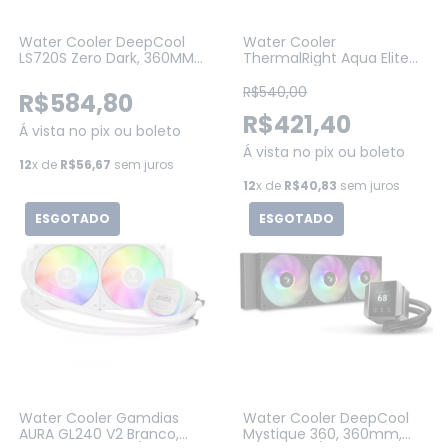
Water Cooler DeepCool
Water Cooler
LS720S Zero Dark, 360MM,
ThermalRight Aqua Elite
Preto (R-LS720-BKNNM-G-
V3, ARGB, 360MM, PRETO
1)
(TC-C12B-S-BK-360)
R$540,00
R$584,80
R$421,40
Á vista no pix ou boleto
Á vista no pix ou boleto
12
x de
R$56,67
sem juros
12
x de
R$40,83
sem juros
ESGOTADO
ESGOTADO
Water Cooler Gamdias
Water Cooler DeepCool
AURA GL240 V2 Branco,
Mystique 360, 360mm,