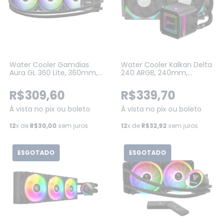
Water Cooler Gamdias
Water Cooler Kalkan Delta
Aura GL 360 Lite, 360mm,
240 ARGB, 240mm,
ARGB, Intel/AMD, Preto
Wireless, Intel-AMD, Preto
(KLK00050)
R$309,60
R$339,70
Á vista no pix ou boleto
Á vista no pix ou boleto
12
x de
R$30,00
sem juros
12
x de
R$32,92
sem juros
ESGOTADO
ESGOTADO