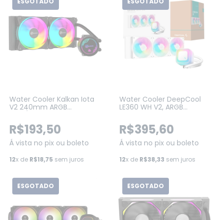
ESGOTADO
ESGOTADO
Water Cooler Kalkan Iota
Water Cooler DeepCool
V2 240mm ARGB
LE360 WH V2, ARGB
AMD/Intel Preto
360mm, Intel-AMD White
(KLK00068)
(R-LE360-WHAMMN-G-2)
R$193,50
R$395,60
Á vista no pix ou boleto
Á vista no pix ou boleto
12
x de
R$18,75
sem juros
12
x de
R$38,33
sem juros
ESGOTADO
ESGOTADO