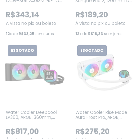
CCW-3011 240MM PRETO
Sangue Frio 2, 120mm TDP
ARGB
200W (PSF2120H33PTSL)
R$343,14
R$189,20
Á vista no pix ou boleto
Á vista no pix ou boleto
12
x de
R$33,25
sem juros
12
x de
R$18,33
sem juros
ESGOTADO
ESGOTADO
Water Cooler Deepcool
Water Cooler Rise Mode
LP360, ARGB, 360mm,
Aura Frost Pro, ARGB,
Display Pixel, Intel-AMD,
240mm, AMD/Intel,
Preto (R-LP360-BKMSNC-
Branco (RM-WCZ-06-
R$817,00
R$275,20
G-1)
ARGB)