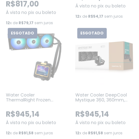
R$817,00
Á vista no pix ou boleto
Á vista no pix ou boleto
12
x de
R$54,17
sem juros
12
x de
R$79,17
sem juros
ESGOTADO
ESGOTADO
Water Cooler
Water Cooler DeepCool
ThermalRight Frozen
Mystique 360, 360mm,
Warframe 420 ARGB,
ARGB, Intel/AMD, Tela LCD,
420MM, PRETO
Black (R-LX750-BKDSNMP-
R$945,14
R$945,14
G-1)
Á vista no pix ou boleto
Á vista no pix ou boleto
12
x de
R$91,58
sem juros
12
x de
R$91,58
sem juros