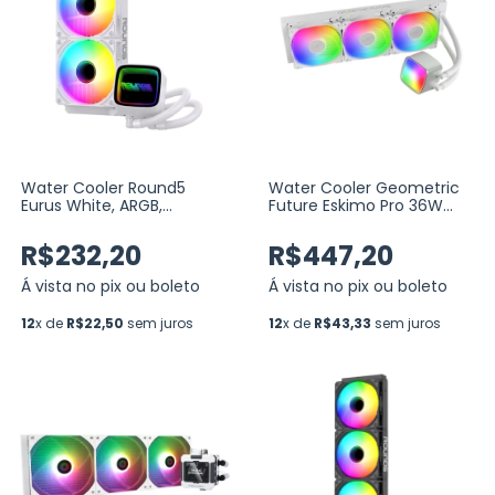
Water Cooler Round5
Water Cooler Geometric
Eurus White, ARGB,
Future Eskimo Pro 36W
240mm, Intel-AMD, PWM,
Branco ARGB 360mm
Branco (R5-WC-EURUS-
(GEO-EP-36W)
R$232,20
R$447,20
240W-2231)
Á vista no pix ou boleto
Á vista no pix ou boleto
12
x de
R$22,50
sem juros
12
x de
R$43,33
sem juros