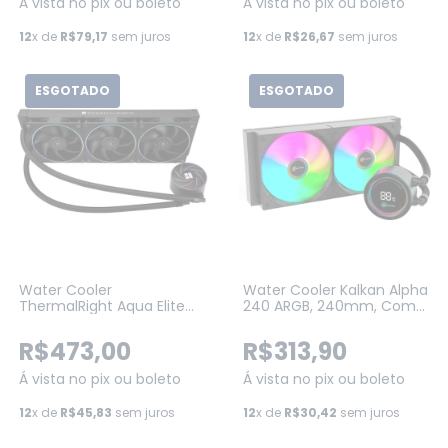
Á vista no pix ou boleto
Á vista no pix ou boleto
12
x de
R$79,17
sem juros
12
x de
R$26,67
sem juros
ESGOTADO
ESGOTADO
Water Cooler
Water Cooler Kalkan Alpha
ThermalRight Aqua Elite
240 ARGB, 240mm, Com
360 V2, ARGB, 360MM,
Display, Intel-AMD, Preto
Preto
(KLK00047)
R$473,00
R$313,90
Á vista no pix ou boleto
Á vista no pix ou boleto
12
x de
R$45,83
sem juros
12
x de
R$30,42
sem juros