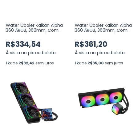
Water Cooler Kalkan Alpha
Water Cooler Kalkan Alpha
360 ARGB, 360mm, Com
360 ARGB, 360mm, Com
Display, Intel-AMD, Preto
Display, Intel-AMD, Branco
(KLK00048)
(KLK00049)
R$334,54
R$361,20
Á vista no pix ou boleto
Á vista no pix ou boleto
12
x de
R$32,42
sem juros
12
x de
R$35,00
sem juros