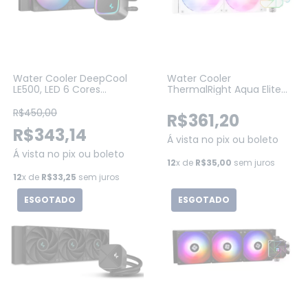
Water Cooler DeepCool
Water Cooler
LE500, LED 6 Cores
ThermalRight Aqua Elite
240mm, Intel-AMD (R-
V3, ARGB, 240MM, Branco
LE500-BKLNMC-G-1)
(TC-C12B-S-WH-240)
R$450,00
R$361,20
R$343,14
Á vista no pix ou boleto
Á vista no pix ou boleto
12
x de
R$35,00
sem juros
12
x de
R$33,25
sem juros
ESGOTADO
ESGOTADO