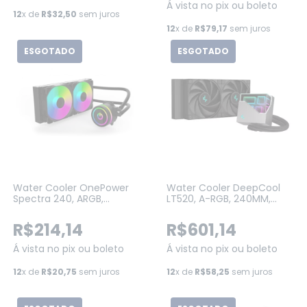
Á vista no pix ou boleto
12
x de
R$32,50
sem juros
12
x de
R$79,17
sem juros
ESGOTADO
ESGOTADO
Water Cooler OnePower
Water Cooler DeepCool
Spectra 240, ARGB,
LT520, A-RGB, 240MM,
240mm, Intel-AMD, Black
PRETO (R-LT520-BKAMNF-
(WC-501)
G-1)
R$214,14
R$601,14
Á vista no pix ou boleto
Á vista no pix ou boleto
12
x de
R$20,75
sem juros
12
x de
R$58,25
sem juros