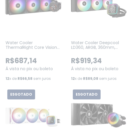
Water Cooler
Water Cooler Deepcool
ThermalRight Core Vision
LD360, ARGB, 360mm,
360 Black ARGB, 360MM,
Intel-AMD, Black (R-
PRETO
LD360-BKMSN-G-1)
R$687,14
R$919,34
Á vista no pix ou boleto
Á vista no pix ou boleto
12
x de
R$66,58
sem juros
12
x de
R$89,08
sem juros
ESGOTADO
ESGOTADO