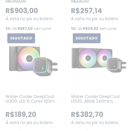
G-1)
R$1.099,00
R$325,00
R$903,00
R$257,14
Á vista no pix ou boleto
Á vista no pix ou boleto
12
x de
R$87,50
sem juros
12
x de
R$24,92
sem juros
ESGOTADO
ESGOTADO
Water Cooler DeepCool
Water Cooler DeepCool
LE300, LED 6 Cores 120mm,
LE520, ARGB 240mm,
Intel-AMD (R-LE300-
Intel-AMD (R-LE520-
BKLNMC-G-1)
BKAMMN-G-1)
R$189,20
R$382,70
Á vista no pix ou boleto
Á vista no pix ou boleto