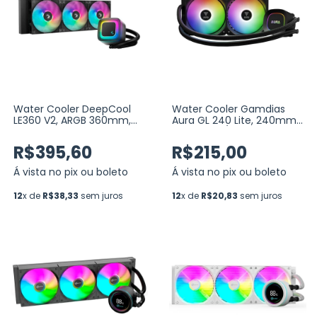
Water Cooler DeepCool
Water Cooler Gamdias
LE360 V2, ARGB 360mm,
Aura GL 240 Lite, 240mm,
Intel-AMD (R-LE360-
ARGB, Intel/AMD, Preto
BKAMMC-G-2)
R$395,60
R$215,00
Á vista no pix ou boleto
Á vista no pix ou boleto
12
x de
R$38,33
sem juros
12
x de
R$20,83
sem juros