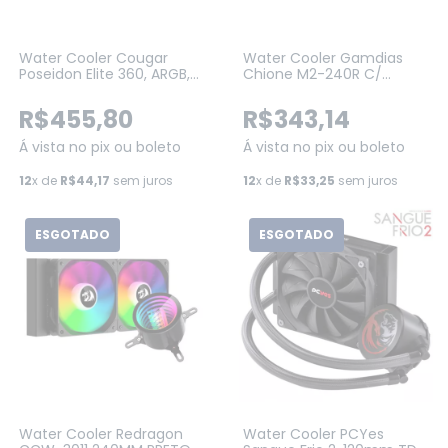
Water Cooler Cougar
Water Cooler Gamdias
Poseidon Elite 360, ARGB,
Chione M2-240R C/
360mm, Intel-AMD, Black
Controlador RGB, 240mm
(3MPSD360.0001)
Intel-AMD
R$455,80
R$343,14
Á vista no pix ou boleto
Á vista no pix ou boleto
12
x de
R$44,17
sem juros
12
x de
R$33,25
sem juros
ESGOTADO
ESGOTADO
Water Cooler Redragon
Water Cooler PCYes