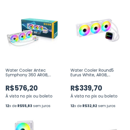
Water Cooler Antec
Water Cooler Round5
Symphony 360 ARGB,
Eurus White, ARGB,
360MM, Branco
360mm, Intel-AMD, PWM,
(Symphony360ARGBWhite)
White (R5-WC-EURUS-
R$576,20
R$339,70
360W-2233
Á vista no pix ou boleto
Á vista no pix ou boleto
12
x de
R$55,83
sem juros
12
x de
R$32,92
sem juros