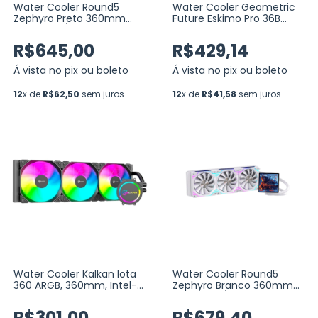
Water Cooler Round5
Water Cooler Geometric
Zephyro Preto 360mm
Future Eskimo Pro 36B
ARGB Intel/AMD com
Preto ARGB 360mm (GEO-
Display LCD 4”, TDP 300W
EP-36B)
R$645,00
R$429,14
(R5-WC-ZEPHYRO-360B-
2224)
Á vista no pix ou boleto
Á vista no pix ou boleto
12
x de
R$62,50
sem juros
12
x de
R$41,58
sem juros
Water Cooler Kalkan Iota
Water Cooler Round5
360 ARGB, 360mm, Intel-
Zephyro Branco 360mm
AMD, Preto (KLK00046)
ARGB Intel/AMD com
Display LCD 4”, TDP 300W
R$301,00
R$679,40