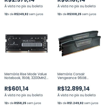
Á vista no pix ou boleto
Á vista no pix ou boleto
12
x de
R$249,92
sem juros
12
x de
R$308,25
sem juros
Memória Rise Mode Value
Memória Corsair
Notebook, 16GB, 3200MHZ,
Vengeance 96GB
DDR4, CL22 (RM-D4-16G-
(2x48GB) DDR5 6000MHz
3200VN)
CL36 AMD EXPO / Intel
R$601,14
R$12.899,14
XMP
(CMK96GX5M2E6000Z36)
Á vista no pix ou boleto
Á vista no pix ou boleto
12
x de
R$58,25
sem juros
12
x de
R$1.249,92
sem juros