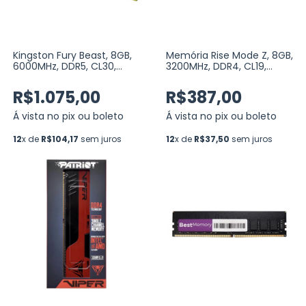
Kingston Fury Beast, 8GB,
Memória Rise Mode Z, 8GB,
6000MHz, DDR5, CL30,
3200MHz, DDR4, CL19,
Preto, AMD EXPO
Preto (RM-D4-8G-3200Z)
(KF560C30BBE-8)
R$1.075,00
R$387,00
Á vista no pix ou boleto
Á vista no pix ou boleto
12
x de
R$104,17
sem juros
12
x de
R$37,50
sem juros