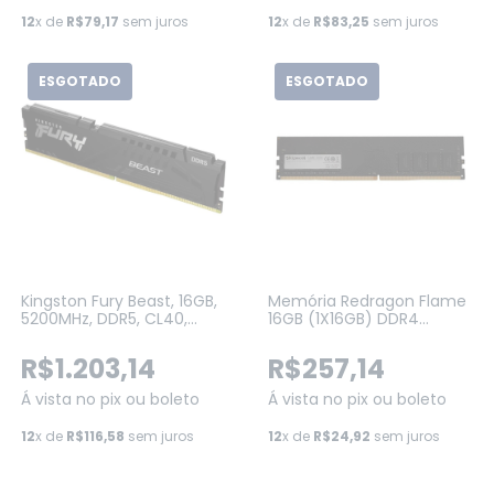
12
x de
R$79,17
sem juros
12
x de
R$83,25
sem juros
ESGOTADO
ESGOTADO
Kingston Fury Beast, 16GB,
Memória Redragon Flame
5200MHz, DDR5, CL40,
16GB (1X16GB) DDR4
Preto (KF552C40BB-16)
3200Mhz CL16 PRETO (GM-
704)
R$1.203,14
R$257,14
Á vista no pix ou boleto
Á vista no pix ou boleto
12
x de
R$116,58
sem juros
12
x de
R$24,92
sem juros