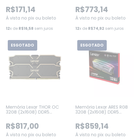
25600) RGB Preta
32GB (2x16GB) 6200 MHZ,
DDR5, CL38 -
R$171,14
R$773,14
(FF3D532G6200HC38ADC01)
Á vista no pix ou boleto
Á vista no pix ou boleto
12
x de
R$16,58
sem juros
12
x de
R$74,92
sem juros
ESGOTADO
ESGOTADO
Memória Lexar THOR OC
Memória Lexar ARES RGB
32GB (2x16GB) DDR5
32GB (2x16GB) DDR5
6000MHz CL32 1.35V Intel
6400MHz CL32 Intel XMP
XMP 3.0/AMD EXPO (Preto)
3.0 (Gray) (LD5EU016G-
R$817,00
R$859,14
(LD5U16G60C32LG-RUD)
R6400GDLA)
Á vista no pix ou boleto
Á vista no pix ou boleto