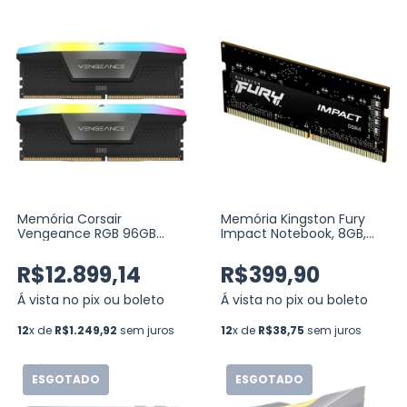
Memória Corsair
Memória Kingston Fury
Vengeance RGB 96GB
Impact Notebook, 8GB,
(2x48GB) DDR5 5600MHz
3200MHz, DDR4, CL20
C40
(KF432S20IB/8)
R$12.899,14
R$399,90
(CMH96GX5M2B5600C40)
Á vista no pix ou boleto
Á vista no pix ou boleto
12
x de
R$1.249,92
sem juros
12
x de
R$38,75
sem juros
ESGOTADO
ESGOTADO