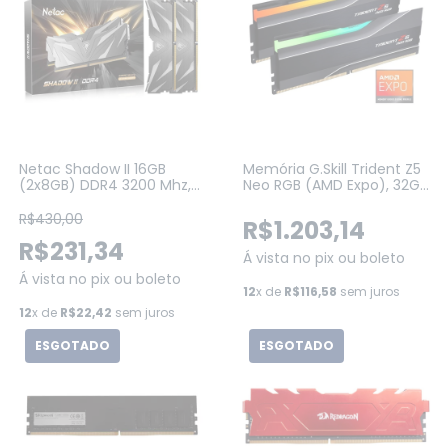
Netac Shadow II 16GB
Memória G.Skill Trident Z5
(2x8GB) DDR4 3200 Mhz,
Neo RGB (AMD Expo), 32GB
CL16, Preta
(2x16GB) 6000 MHZ, CL30,
(NSWKU1BD4163200LH8DP)
DDR5 - (F5-
R$430,00
R$1.203,14
6000J3038F16GX2-TZ5NR)
R$231,34
Á vista no pix ou boleto
Á vista no pix ou boleto
12
x de
R$116,58
sem juros
12
x de
R$22,42
sem juros
ESGOTADO
ESGOTADO