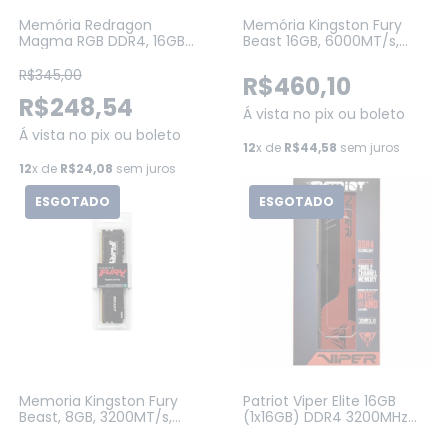
Memória Redragon
Memória Kingston Fury
Magma RGB DDR4, 16GB
Beast 16GB, 6000MT/s,
(1X16GB), 3200Mhz, CL16,
DDR5, DIMM, CL30,
Preta (GM-802)
XMP/AMD EXPO, Preto
R$345,00
R$460,10
(KF560C30BBE-16)
R$248,54
Á vista no pix ou boleto
Á vista no pix ou boleto
12
x de
R$44,58
sem juros
12
x de
R$24,08
sem juros
ESGOTADO
ESGOTADO
Memoria Kingston Fury
Patriot Viper Elite 16GB
Beast, 8GB, 3200MT/s,
(1x16GB) DDR4 3200MHz
DDR4, CL16, DIMM, Preto
CL18 Vermelha