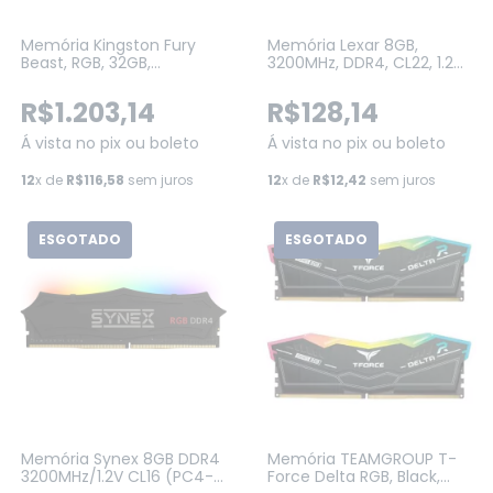
Memória Kingston Fury
Memória Lexar 8GB,
Beast, RGB, 32GB,
3200MHz, DDR4, CL22, 1.2V
6000MHz, DDR5, CL30,
Preto (LD4AU008G-
XMP, Branco
B3200GSST)
R$1.203,14
R$128,14
(KF560C30BWA-32)
Á vista no pix ou boleto
Á vista no pix ou boleto
12
x de
R$116,58
sem juros
12
x de
R$12,42
sem juros
ESGOTADO
ESGOTADO
Memória Synex 8GB DDR4
Memória TEAMGROUP T-
3200MHz/1.2V CL16 (PC4-
Force Delta RGB, Black,