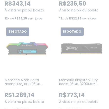
(KF432C16BB/8WP)
(PVE2416G320C8)
R$343,14
R$236,50
Á vista no pix ou boleto
Á vista no pix ou boleto
12
x de
R$33,25
sem juros
12
x de
R$22,92
sem juros
ESGOTADO
ESGOTADO
Memória Aitek Delta
Memória Kingston Fury
Neonpulse, RGB, 16GB
Beast, 16GB, 3200MHz,
(1X16GB), DDR5, 6400MHZ,
DDR4, CL16, Preto
Cl38, PRETO (DELTA-
(KF432C16BB1/16)
R$1.289,14
R$773,14
ME6416)
Á vista no pix ou boleto
Á vista no pix ou boleto