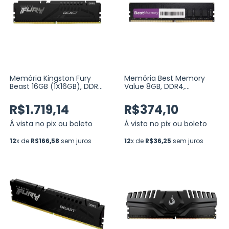
Memória Kingston Fury
Memória Best Memory
Beast 16GB (1X16GB), DDR5,
Value 8GB, DDR4,
6000MHZ, CL36, AMD EXPO
3200MHz, Preto (BT-D4-
/ Intel XMP 3.0 PRETO
8G-3200V)
R$1.719,14
R$374,10
(KF560C36BBE2-16)
Á vista no pix ou boleto
Á vista no pix ou boleto
12
x de
R$166,58
sem juros
12
x de
R$36,25
sem juros