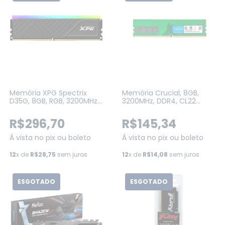
Memória XPG Spectrix
Memória Crucial, 8GB,
D35G, 8GB, RGB, 3200MHz,
3200MHz, DDR4, CL22
DDR4, CL16, Preto
(CT8G4DFRA32A)
(AX4U32008G16A-
R$296,70
R$145,34
SBKD35G)
Á vista no pix ou boleto
Á vista no pix ou boleto
12
x de
R$28,75
sem juros
12
x de
R$14,08
sem juros
ESGOTADO
ESGOTADO