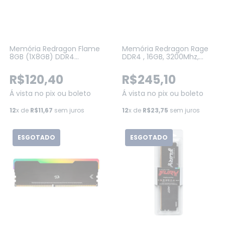
Memória Redragon Flame
Memória Redragon Rage
8GB (1X8GB) DDR4
DDR4 , 16GB, 3200Mhz,
3200Mhz CL16 PRETO (GM-
CL16, Red (GM-702)
703)
R$120,40
R$245,10
Á vista no pix ou boleto
Á vista no pix ou boleto
12
x de
R$11,67
sem juros
12
x de
R$23,75
sem juros
ESGOTADO
ESGOTADO