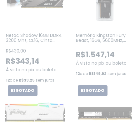
Netac Shadow 16GB DDR4
Memória Kingston Fury
3200 Mhz, CL16, Cinza
Beast, 16GB, 5600MHz,
(NSDEU1BD40163200LS8SP)
DDR5, CL40, para Intel
XMP, Preto (KF556C40BB-
R$430,00
R$1.547,14
16)
R$343,14
Á vista no pix ou boleto
Á vista no pix ou boleto
12
x de
R$149,92
sem juros
12
x de
R$33,25
sem juros
ESGOTADO
ESGOTADO