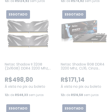
12
x de
R$124,92
sem juros
12
x de
R$74,92
sem juros
ESGOTADO
ESGOTADO
Netac Shadow II 32GB
Netac Shadow 8GB DDR4
(2x16GB) DDR4 3200 Mhz,
3200 Mhz, CL16, Cinza
CL16, Preta
(NSDEU1BD4083200LY8SP)
(NSWKU2BD4323200LH8DP)
R$498,80
R$171,14
Á vista no pix ou boleto
Á vista no pix ou boleto
12
x de
R$48,33
sem juros
12
x de
R$16,58
sem juros
ESGOTADO
ESGOTADO