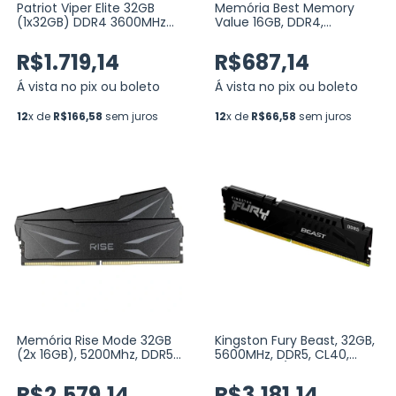
Patriot Viper Elite 32GB
Memória Best Memory
(1x32GB) DDR4 3600MHz
Value 16GB, DDR4,
CL20 Vermelha
3200MHz, Preto (BT-D4-
(PVE2432G360C0)
16G-3200V)
R$1.719,14
R$687,14
Á vista no pix ou boleto
Á vista no pix ou boleto
12
x de
R$166,58
sem juros
12
x de
R$66,58
sem juros
Memória Rise Mode 32GB
Kingston Fury Beast, 32GB,
(2x 16GB), 5200Mhz, DDR5,
5600MHz, DDR5, CL40,
CL42, Zeus Series Preto
AMD EXPO / Intel XMP
(RM-D5-2X16G-5200ZE-B)
Preto (KF556C40BB2-32)
R$2.579,14
R$3.181,14